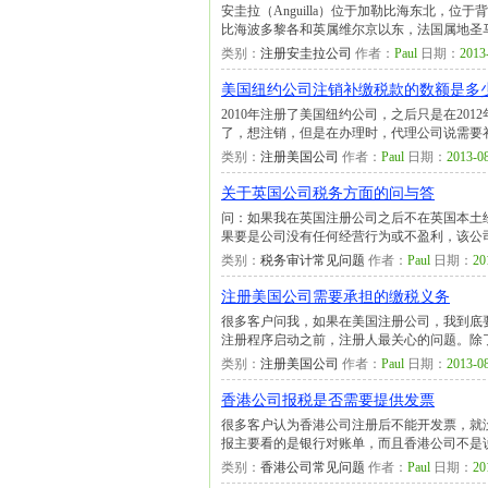
安圭拉（Anguilla）位于加勒比海东北，位
比海波多黎各和英属维尔京以东，法国属地圣
类别：
注册安圭拉公司
作者：
Paul
日期：
2013
美国纽约公司注销补缴税款的数额是多少
2010年注册了美国纽约公司，之后只是在2
了，想注销，但是在办理时，代理公司说需要
类别：
注册美国公司
作者：
Paul
日期：
2013-08
关于英国公司税务方面的问与答
问：如果我在英国注册公司之后不在英国本土
果要是公司没有任何经营行为或不盈利，该公司
类别：
税务审计常见问题
作者：
Paul
日期：
20
注册美国公司需要承担的缴税义务
很多客户问我，如果在美国注册公司，我到底
注册程序启动之前，注册人最关心的问题。除
类别：
注册美国公司
作者：
Paul
日期：
2013-08
香港公司报税是否需要提供发票
很多客户认为香港公司注册后不能开发票，就
报主要看的是银行对账单，而且香港公司不是
类别：
香港公司常见问题
作者：
Paul
日期：
20