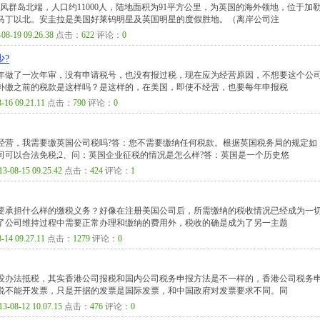
于背风群岛北端，人口约11000人，陆地面积为91平方公里，为英国的海外领地，位于加
马丁以北。安圭拉是美国好莱钨明星及英国明星的度假胜地。（离岸公司注
-08-19 09.26.38
点击：
622
评论：
0
?
012年做了一次年审，没有申请税号，也没有报过税，现在应为经营原因，不想要这个公
补缴之前的税款是这样吗？是这样的，在美国，即使不经营，也要每年申报税
-16 09.21.11
点击：
790
评论：
0
经营，我需要缴英国公司税吗?答：您不需要缴纳任何税款。根据英国税务局的规定如
可以合法免税;2、问：英国企业征税的情况是怎么样?答：英国是一个历史悠
13-08-15 09.25.42
点击：
424
评论：
1
要承担什么样的缴税义务？好像在注册美国公司后，所需缴纳的税收情况已经成为一
了公司维持过程中需要正常办理和缴纳的费用外，税收的确是成为了另一主题
-14 09.27.11
点击：
1279
评论：
0
没办法抵税，其实香港公司报税和国内公司税务申报方法是不一样的，香港公司税务
说不能开发票，只是开据的发票是国际发票，和中国政府对发票要求不同。同
13-08-12 10.07.15
点击：
476
评论：
0