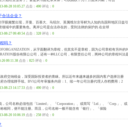
经开始经营业务了。要是从书面记录来讲，可以由以下几个方面来判断，符合
13-08-28 10.05.27
点击：
490
评论：
0
于合法企业？
”的字眼频繁出现，开曼、百慕大、马绍尔、英属维尔京等鲜为人知的岛国和地区日益
资领域中的重要角色。离岸公司是合法存在的，受到法律的保护的.在全球
13-08-27 09.49.54
点击：
328
评论：
0
章程吗？
CLESOFORGANIZATION，从字面翻译为章程，但其实不是章程，因为公司章程有另外的
RATION股份有限公公司，还有一种LLC公司，有限责任公司，两种公司的章程叫法
-26 09.11.38
点击：
825
评论：
0
VI政府交纳税金，深受国际投资者的青睐。所以近年来越来越多的国内客户选择注册
政府办理续牌手续。BVI公司年审服务内容：1、续一年公司注册代理人存档费用；2
13-08-23 14.17.53
点击：
490
评论：
0
称必须包括「Limited」、「Corporation」、或简写「Ltd.」、「Corp.」、或
司名称相同，便不能注册。而且，公司名称一般不能含有「银行」、「保险
13-08-20 10.06.19
点击：
258
评论：
0
？