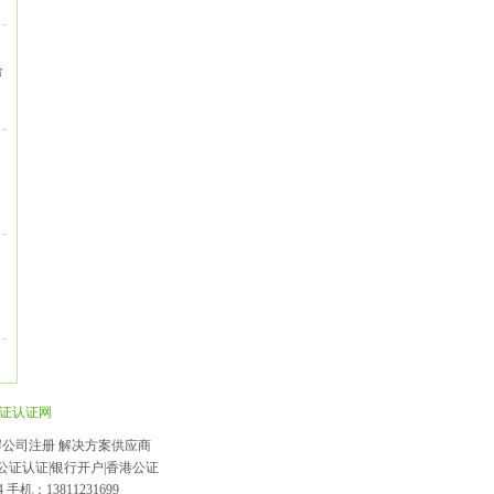
合
证认证网
威离岸公司注册 解决方案供应商
I公证认证|银行开户|香港公证
 手机：13811231699