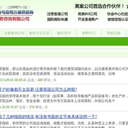
注册离岸公司
使馆公证认证
银行开户
资料中心
商标注册
公司
银行开户
香港公司
商标注册
海外公司
理避税，那么到底如何进行离岸操作呢？易代通资深顾问表示，以注册香离岸港公司
个自由贸易港，因其没有贸易屏障、资金流动自由、规章条文透明度高、法律
013-09-01 00.08.41
点击：
480
评论：
0
开户好像都不太容易,注册英国公司怎么样呢?
贸易的管理基本放开，除个别行业（如军事、高科技等敏感产品和设备等）的生产外
经营品种、项目、资金金额、投资方向等方面基本上没有限制，外国公司及个
-30 09.35.07
点击：
370
评论：
0
了几种报税的情况,有没有书面的文字来具体说明一下?
零报税，有经营的公司就必须做账、核数才能报税。当然，从某种意义上来讲，只要