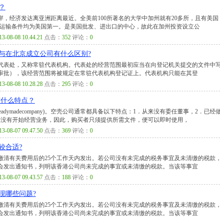
？
，经济发达离亚洲距离最近。全美前100所著名的大学中加州就有20多所，且有美国
、运输条件均为美国第一。是美国批发、进出口的中心，故此在加州投资设立公
13-08-08 10.44.21
点击：
352
评论：
0
与在北京成立公司有什么区别?
代表处，又称常驻代表机构。代表处的经营范围最初应当在向登记机关提交的文件中
审批），该经营范围将被规定在常驻代表机构登记证上。代表机构只能在其登
13-08-08 10.28.28
点击：
295
评论：
0
有什么特点？
(readymadecompany)。空壳公司通常都具备以下特点：1．从来没有委任董事，2．已经
来没有开始经营业务，因此，购买者只须提供所需文件，便可以即时使用，
13-08-07 09.47.50
点击：
369
评论：
0
较合适?
缴清有关费用后的25个工作天内发出。若公司没有未完成的税务事宜及未清缴的税款
会发出通知书，列明该香港公司尚未完成的事宜或未清缴的税款。当该等事宜
13-08-07 09.43.57
点击：
188
评论：
0
现哪些问题?
缴清有关费用后的25个工作天内发出。若公司没有未完成的税务事宜及未清缴的税款
会发出通知书，列明该香港公司尚未完成的事宜或未清缴的税款。当该等事宜