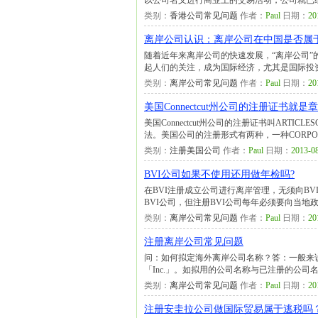
以公司名义进行商业上的交易活动，公司就已
类别：
香港公司常见问题
作者：
Paul
日期：
20
离岸公司认识：离岸公司在中国是否属
随着近年来离岸公司的快速发展，“离岸公司
起人们的关注，成为国际经济，尤其是国际投
类别：
离岸公司常见问题
作者：
Paul
日期：
20
美国Connectcut州公司的注册证书就是
美国Connectcut州公司的注册证书叫ARTI
法。美国公司的注册形式有两种，一种CORPO
类别：
注册美国公司
作者：
Paul
日期：
2013-08
BVI公司如果不使用还用做年检吗?
在BVI注册成立公司进行离岸管理，无须向B
BVI公司，但注册BVI公司每年必须要向当地
类别：
离岸公司常见问题
作者：
Paul
日期：
20
注册离岸公司常见问题
问：如何拟定海外离岸公司名称？答：一般来说，公司名
「Inc.」。如拟用的公司名称与已注册的公
类别：
离岸公司常见问题
作者：
Paul
日期：
20
注册安圭拉公司做国际贸易属于逃税吗