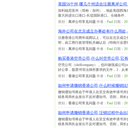
美国50个州,哪几个州适合注册离岸公司
加利福尼亚州（简称：加州），地处美国西海岸
最大的进出口港口-长堤国际港口。仓储条件
类别：
离岸公司常见问题
作者：
Paul
日期：
20
海外公司在北京成立办事处有什么用处,
注册香港公司两年或两以上，可以在北京成立
明，由工商行政管理机关确认后（特殊行业需
类别：
离岸公司常见问题
作者：
Paul
日期：
20
购买香港空壳公司,什么叫空壳公司,它
空壳公司（shelfcompany），也叫做现成公司
好公章，股票书等法律所要求的文件，3．从
类别：
香港公司常见问题
作者：
Paul
日期：
20
如何申请撤销香港公司,什么时候撤销比
撤销通知书将会于申请人在呈交有效申请书并
税务局局长会发出不反对通知书。否则，局长
类别：
香港公司常见问题
作者：
Paul
日期：
20
如何申请撤销香港公司,注销过程中会出
撤销通知书将会于申请人在呈交有效申请书并
税务局局长会发出不反对通知书。否则，局长