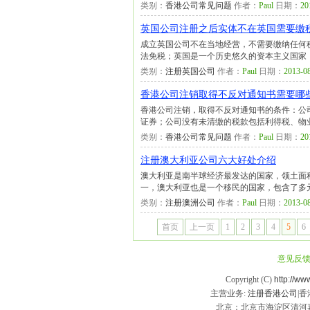
类别：
香港公司常见问题
作者：
Paul
日期：
20
英国公司注册之后实体不在英国需要缴税
成立英国公司不在当地经营，不需要缴纳任何
法免税；英国是一个历史悠久的资本主义国家
类别：
注册英国公司
作者：
Paul
日期：
2013-08
香港公司注销取得不反对通知书需要哪
香港公司注销，取得不反对通知书的条件：公
证券；公司没有未清缴的税款包括利得税、物
类别：
香港公司常见问题
作者：
Paul
日期：
20
注册澳大利亚公司六大好处介绍
澳大利亚是南半球经济最发达的国家，领土面
一，澳大利亚也是一个移民的国家，包含了多
类别：
注册澳洲公司
作者：
Paul
日期：
2013-08
首页
上一页
1
2
3
4
5
6
意见反
Copyright (C)
http://ww
主营业务:
注册香港公司
|
北京：北京市海淀区清河嘉园东区甲1号