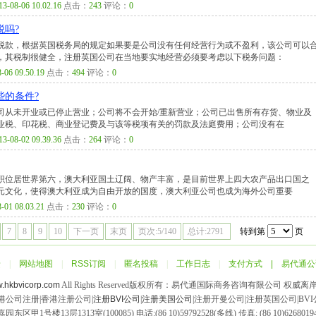
13-08-06 10.02.16
点击：
243
评论：
0
吗?
税款，根据英国税务局的规定如果要是公司没有任何经营行为或不盈利，该公司可以
，其税制很健全，注册英国公司在当地要实地经营必须要考虑以下税务问题：
-06 09.50.19
点击：
494
评论：
0
些的条件?
司从未开业或已停止营业；公司将不会开始/重新营业；公司已出售所有存货、物业及
业税、印花税、商业登记费及与该等税项有关的罚款及法庭费用；公司没有在
13-08-02 09.39.36
点击：
264
评论：
0
积位居世界第六，澳大利亚国土辽阔、物产丰富，是目前世界上四大农产品出口国之
元文化，使得澳大利亚成为自由开放的国度，澳大利亚公司也成为海外公司重要
-01 08.03.21
点击：
230
评论：
0
7
8
9
10
下一页
末页
页次:5/140
总计:2791
转到第
页
馈
|
网站地图
|
RSS订阅
|
匿名投稿
|
工作日志
|
支付方式 |
易代通公
w.hkbvicorp.com
All Rights Reserved版权所有：易代通国际商务咨询有限公司 权
香港公司注册|香港注册公司|
注册BVI公司
|
注册美国公司
|注册开曼公司|注册英国公司|BV
楼13层1313室(100085) 电话:(86 10)59792528(多线) 传真: (86 10)62680194