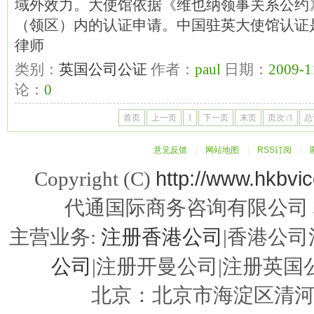
域外效力。大使馆依据《维也纳领事关系公约
（领区）内的认证申请。中国驻英大使馆认证
律师
类别：
英国公司公证
作者：
paul
日期：
2009-1
论：
0
首页
上一页
1
下一页
末页
页次:/1
总
意见反馈
|
网站地图
|
RSS订阅
|
http://www.hkbvi
Copyright (C)
代通国际商务咨询有限公司
注册香港公司
主营业务:
|香港公司
公司
|注册开曼公司|注册英国公
北京：北京市海淀区清河嘉园东