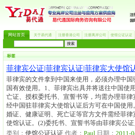
网站首页
关于易代通
注册香港公司
注册离岸公司
使馆公证认证
热门搜索：
_?
美国公司
BVI公司
英国公司
银行开户
香港公司
商标注册
海
标签
菲律宾公证|菲律宾认证|菲律宾大使馆
菲律宾的文件拿到中国来使用，必须办理中国
国有效使用。1、菲律宾出具并将送往中国使
亡证、授权委托书、宣誓书等，均需办理菲律
经中国驻菲律宾大使馆认证后方可在中国使用。
婚证、健康证明、死亡证等官方文件需经菲律
使馆认证。(2)委托书、宣誓书等由菲律宾公
类别：
使馆公证认证
作者：
Paul
日期：
2011-0