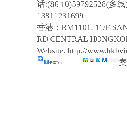
话:(86 10)59792528(多线
13811231699
香港：RM1101, 11/F SAN
RD CENTRAL HONGKON
Website: http://www.hkb
分享到：