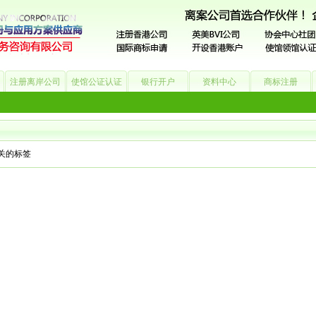
注册离岸公司
使馆公证认证
银行开户
资料中心
商标注册
公司
银行开户
香港公司
商标注册
海外公司
相关的标签