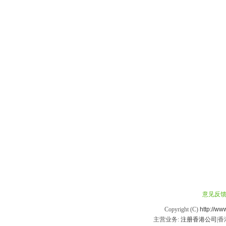
意见反
Copyright (C)
http://ww
主营业务:
注册香港公司
|