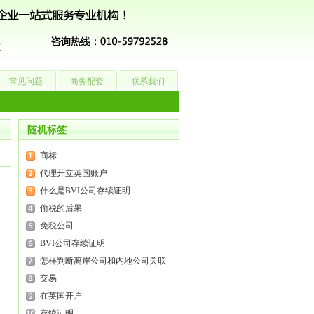
常见问题
商务配套
联系我们
随机标签
商标
代理开立英国账户
什么是BVI公司存续证明
偷税的后果
免税公司
BVI公司存续证明
怎样判断离岸公司和内地公司关联
交易
在英国开户
存续证明