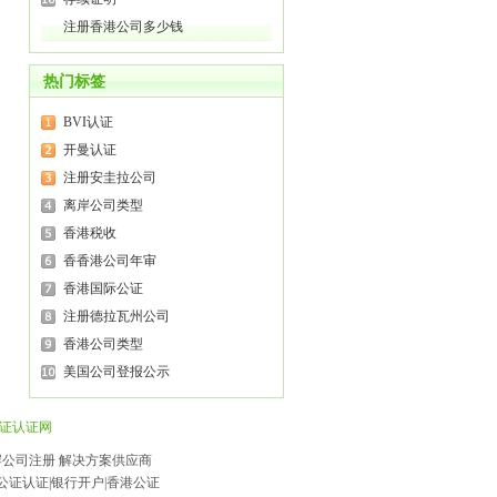
注册香港公司多少钱
热门标签
BVI认证
开曼认证
注册安圭拉公司
离岸公司类型
香港税收
香香港公司年审
香港国际公证
注册德拉瓦州公司
香港公司类型
美国公司登报公示
证认证网
威离岸公司注册 解决方案供应商
I公证认证|银行开户|香港公证