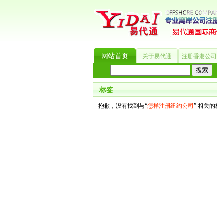
网站首页
关于易代通
注册香港公司
热门搜索：
_?
美国公司
BVI公司
英国
标签
抱歉，没有找到与“
怎样注册纽约公司
” 相关