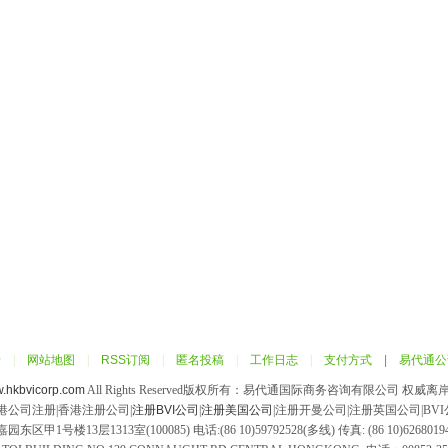
馈
|
网站地图
|
RSS订阅
|
匿名投稿
|
工作日志
|
支付方式 |
易代通公
w.hkbvicorp.com
All Rights Reserved版权所有：易代通国际商务咨询有限公司 权
香港公司注册|香港注册公司|
注册BVI公司
|
注册美国公司
|注册开曼公司|注册英国公司|BV
楼13层1313室(100085) 电话:(86 10)59792528(多线) 传真: (86 10)62680194