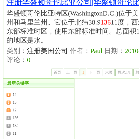
注册华盛顿哥伦比亚公司|华盛顿哥伦
华盛顿哥伦比亚特区(WashingtonD.C.
州和马里兰州。它位于北纬38.9
136
11度，西经
东部标准时区，使用东部标准时间。总面积177
的地区是水。
类别：
注册美国公司
作者：
Paul
日期：
2010
评论：
0
首页
上一页
1
下一页
末页
页次:1/1
总
最新关键字
14
13
12
136
135
11